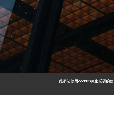
此網站使用cookies蒐集必
/
/
/
案例介紹
其他
其他-南區
南鯤鯓代天府