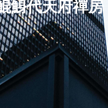
鯤鯓代天府禪房