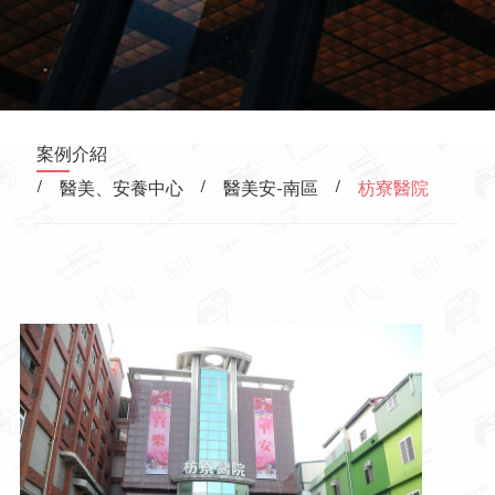
案例介紹
/
/
/
醫美、安養中心
醫美安-南區
枋寮醫院