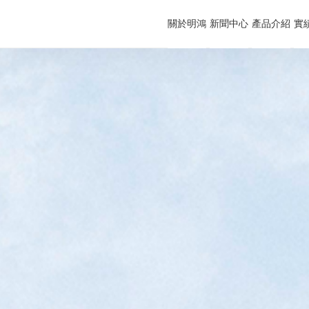
關於明鴻
新聞中心
產品介紹
實