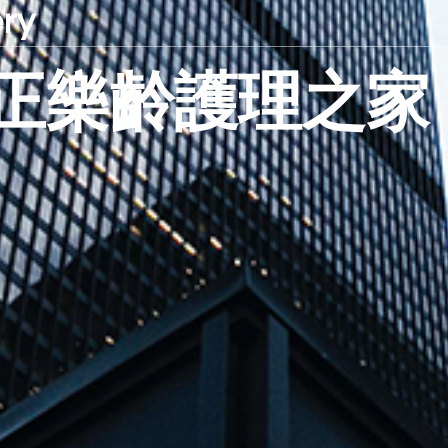
ery
正樂齡護理之家