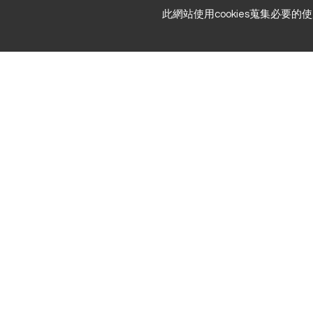
此網站使用cookies蒐集必
/
/
/
案例介紹
醫美、安養中心
醫美安-南區