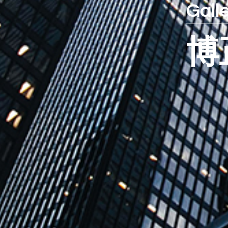
Gall
博