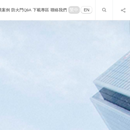
繁中
EN
績案例
防火門Q&A
下載專區
聯絡我們