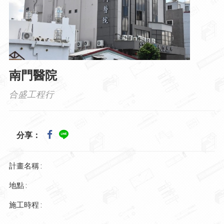
南門醫院
合盛工程行
分享：
計畫名稱 :
地點 :
施工時程 :