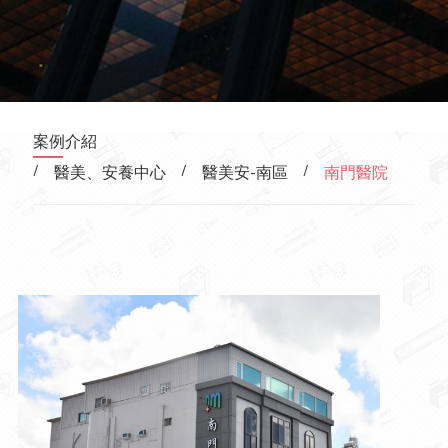
案例介紹
/
/
/
醫美、安養中心
醫美安-南區
南門醫院