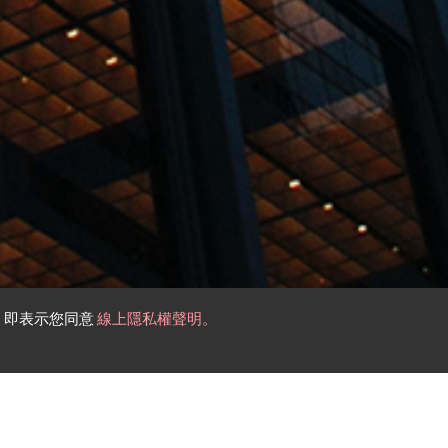
，即表示您同意
線上隱私權聲明。
搜尋案例
Search