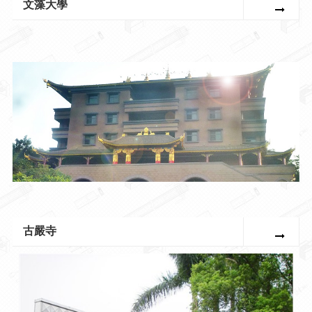
文藻大學
古嚴寺